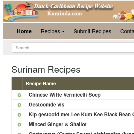
Recipes
Submit Recipes
Conta
Home
Surinam Recipes
Recipe Name
Chinese Witte Vermicelli Soep
Gestoomde vis
Kip gestoofd met Lee Kum Kee Black Bean 
Minced Ginger & Shallot
Oestersaus (Oyster Sauce) slablaadjes (krop