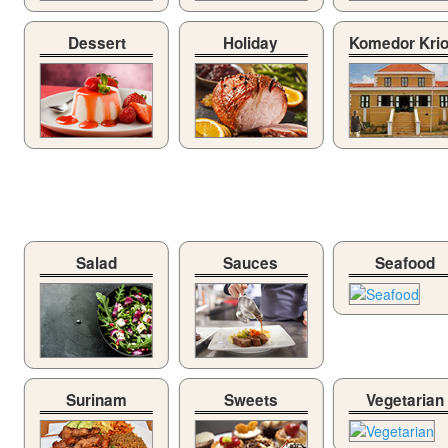
Dessert
Holiday
Komedor Kri
Salad
Sauces
Seafood
Surinam
Sweets
Vegetarian