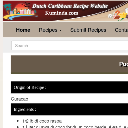
Recipes
Submit Recipes
Conta
Home
Pud
Origin of Recipe :
Curacao
Ingredients :
1/2 lb di coco raspa
1 Liter di awa di coco for di un coco berde. Awa di