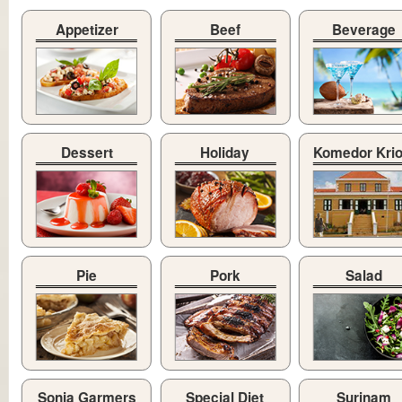
Appetizer
Beef
Beverage
Dessert
Holiday
Komedor Kri
Pie
Pork
Salad
Sonia Garmers
Special Diet
Surinam