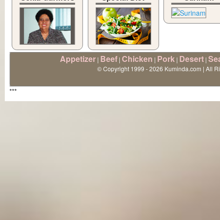
Appetizer
Beef
Chicken
Pork
Desert
Se
|
|
|
|
|
© Copyright 1999 - 2026 Kuminda.com | All R
***