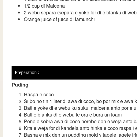
1/2 cup di Maicena
2 webu separa (separa e yoke for di e blanku di web
Orange juice of juice di lamunchi
Preparation :
Puding
Raspa e coco
Si bo no tin 1 liter di awa di coco, bo por mix e awa
Bati e yoke di e webu ku suku, maicena anto pone un 
Bati e blanku di e webu te ora e bura un foam
Pone e sobra awa di coco herebe den e weja anto 
Kita e weja for di kandela anto hinka e coco raspa i
Basha e mix den un pudding mold y tapele lagele fri