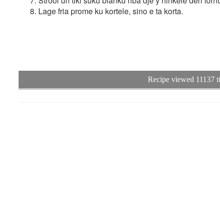
Strooi un tiki suku blanku riba dje y hinkele den for
Lage fria prome ku kortele, sino e ta korta.
Recipe viewed 11137 t