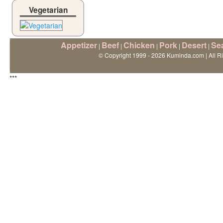
Vegetarian
Appetizer
Beef
Chicken
Pork
Desert
Se
|
|
|
|
|
© Copyright 1999 - 2026 Kuminda.com | All R
***