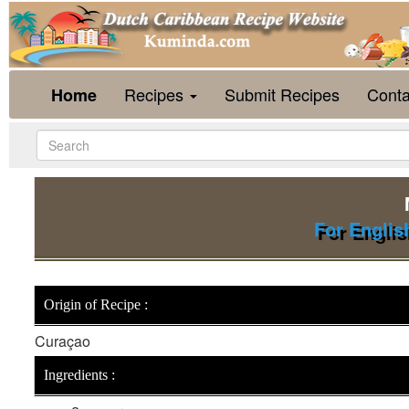
Recipes
Submit Recipes
Conta
Home
For Englis
Origin of Recipe :
Curaçao
Ingredients :