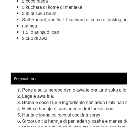
2 coco raspa
5 kuchara di kome di manteka
2 lb di suku bruin
Sali, kaneel, vanilla i 1 kuchara di kome di baking 
nutmeg
1.5 lb arinja di pan
3 cup di awa
Preparation :
Pone e suku herebe den e awa te ora tur e suku a l
Laga e awa fria.
Bruha e coco i tur e ingrediente nan aden i mix nan 
Hinka e harinja di pan aden e drei tur kos bon.
Hunta e forma cu rees of cooking spray
Strooi un tiki harinja di pan aden y basha e mansa d