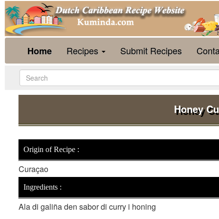
Recipes
Submit Recipes
Conta
Home
Honey Cu
Origin of Recipe :
Curaçao
Ingredients :
Ala di galiña den sabor di curry i honing