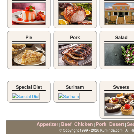
Pie
Pork
Salad
Special Diet
Surinam
Sweets
Appetizer
Beef
Chicken
Pork
Desert
Se
|
|
|
|
|
© Copyright 1999 - 2026 Kuminda.com | All R