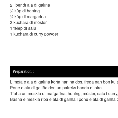
2 liber di ala di galiña
½ kùp di honing
½ kùp di margarina
2 kuchara di mòster
1 telep di salu
1 kuchara di curry powder
Preparation :
Limpia e ala di galiña kòrta nan na dos, frega nan bon ku 
Pone e ala di galiña den un paireks banda di otro.
Traha un meskla di margarina, honing, mòster, salu i curry
Basha e meskla riba e ala di galiña i pone e ala di galiña