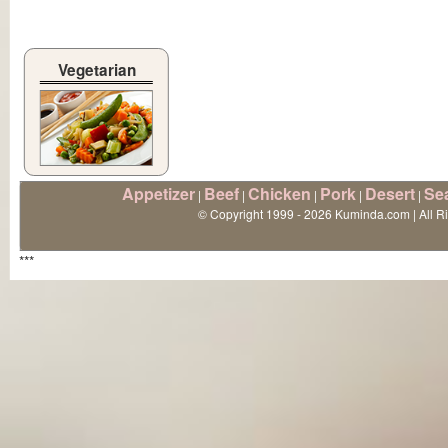
Vegetarian
Appetizer
Beef
Chicken
Pork
Desert
Se
|
|
|
|
|
© Copyright 1999 - 2026 Kuminda.com | All R
***