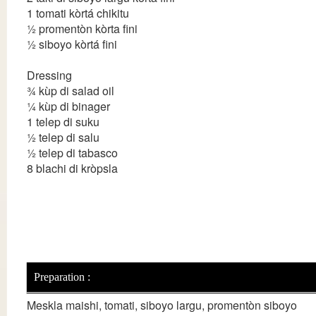
1 tomati kòrtá chikitu
½ promentòn kòrta fini
½ siboyo kòrtá fini
Dressing
¾ kùp di salad oil
¼ kùp di binager
1 telep di suku
½ telep di salu
½ telep di tabasco
8 blachi di kròpsla
Preparation :
Meskla maishi, tomati, siboyo largu, promentòn siboyo