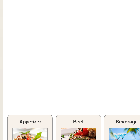
Appetizer
Beef
Beverage