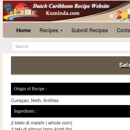
Recipes
Submit Recipes
Conta
Home
Sal
Origin of Recipe :
Curaçao, Neth. Antilles
Ingredients :
2 bleki di maishi ( whole corn)
2 taki di siboyo largu kòrtá fini