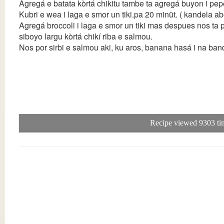
Agregá e batata kòrtá chikitu tambe ta agregá buyon i pepe
Kubri e wea i laga e smor un tiki.pa 20 minüt. ( kandela ab
Agregá broccoli i laga e smor un tiki mas despues nos ta po
siboyo largu kòrtá chikí riba e salmou.
Nos por sirbi e salmou aki, ku aros, banana hasá i na band
Recipe viewed 9303 ti