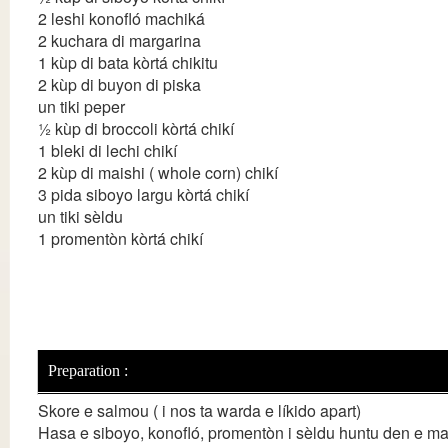
2 leshi konofló machiká
2 kuchara di margarina
1 kùp di bata kòrtá chikitu
2 kùp di buyon di piska
un tiki peper
½ kùp di broccoli kòrtá chikí
1 bleki di lechi chikí
2 kùp di maishi ( whole corn) chikí
3 pida siboyo largu kòrtá chikí
un tiki sèldu
1 promentòn kòrtá chikí
Preparation :
Skore e salmou ( i nos ta warda e líkido apart)
Hasa e siboyo, konofló, promentòn i sèldu huntu den e ma