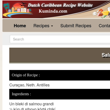
Recipes
Submit Recipes
Conta
Home
Sal
Origin of Recipe :
Curaçao, Neth. Antilles
Ingredients :
Un bleki di salmou grandi
½ kùp di siboyo kòrtá chikí