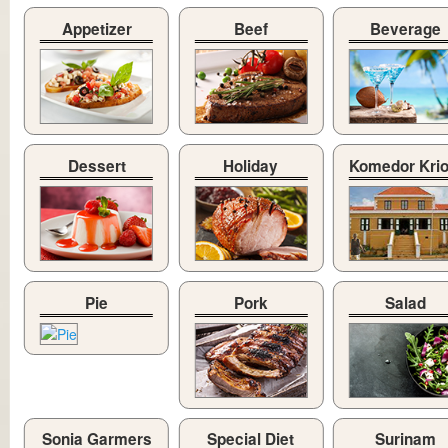
Appetizer
Beef
Beverage
Dessert
Holiday
Komedor Kri
Pie
Pork
Salad
Sonia Garmers
Special Diet
Surinam