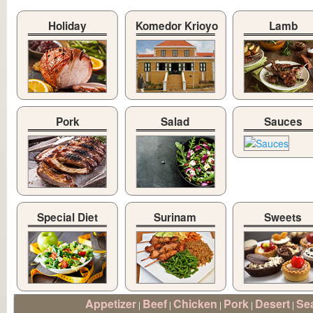
Holiday
Komedor Krioyo
Lamb
Pork
Salad
Sauces
Special Diet
Surinam
Sweets
Appetizer
Beef
Chicken
Pork
Desert
Se
|
|
|
|
|