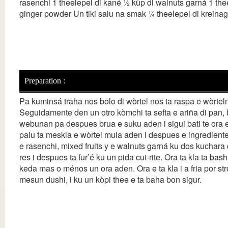
rasenchi 1 theelepel di kané ½ kùp di walnuts garná 1 the
ginger powder Un tiki salu na smak ¼ theelepel di kreinag
Preparation :
Pa kuminsá traha nos bolo di wòrtel nos ta raspa e wòrtel
Seguidamente den un otro kòmchi ta sefta e ariña di pan, 
webunan pa despues brua e suku aden i sigui bati te ora e
palu ta meskla e wòrtel mula aden i despues e ingredienten
e rasenchi, mixed fruits y e walnuts garná ku dos kuchara
res i despues ta fur’é ku un pida cut-rite. Ora ta kla ta ba
keda mas o ménos un ora aden. Ora e ta kla i a fria por str
mesun dushi, i ku un kòpi thee e ta baha bon sigur.