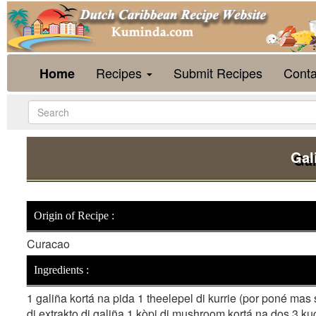
Recipes
Submit Recipes
Conta
Home
Gal
Origin of Recipe :
Curacao
Ingredients :
1 galiña kortá na pida 1 theelepel di kurrie (por poné mas
di extrakto di galiña 1 kòpi di mushroom kortá na dos 3 kuc