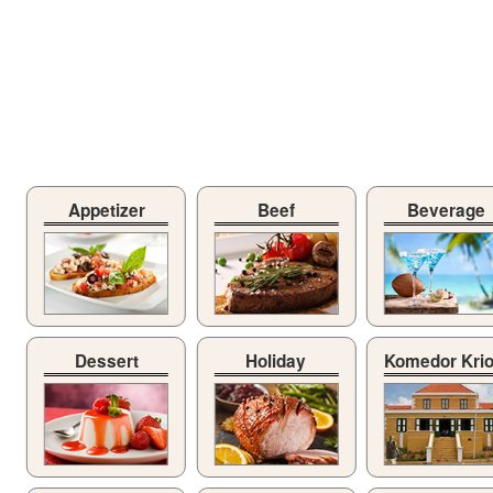
Appetizer
Beef
Beverage
Dessert
Holiday
Komedor Kri