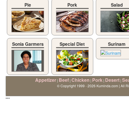
Pie
Pork
Salad
Sonia Garmers
Special Diet
Surinam
Appetizer
Beef
Chicken
Pork
Desert
Se
|
|
|
|
|
© Copyright 1999 - 2026 Kuminda.com | All R
***