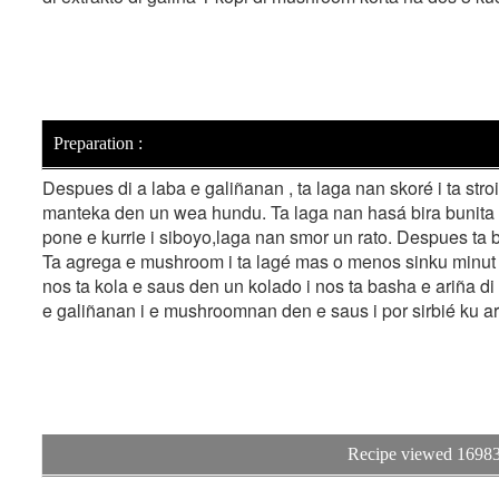
Preparation :
Despues di a laba e galiñanan , ta laga nan skoré i ta stro
manteka den un wea hundu. Ta laga nan hasá bira bunita b
pone e kurrie i siboyo,laga nan smor un rato. Despues ta b
Ta agrega e mushroom i ta lagé mas o menos sinku minut 
nos ta kola e saus den un kolado i nos ta basha e ariña di 
e galiñanan i e mushroomnan den e saus i por sirbié ku ar
Recipe viewed 16983