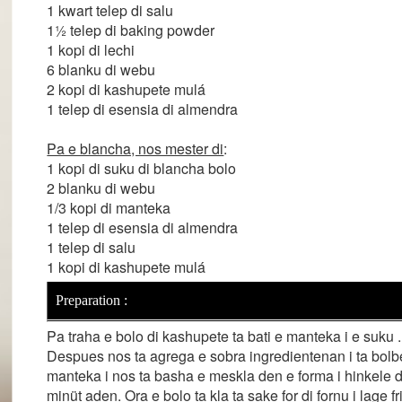
1 kwart telep di salu
1½ telep di baking powder
1 kopi di lechi
6 blanku di webu
2 kopi di kashupete mulá
1 telep di esensia di almendra
Pa e blancha, nos mester di
:
1 kopi di suku di blancha bolo
2 blanku di webu
1/3 kopi di manteka
1 telep di esensia di almendra
1 telep di salu
1 kopi di kashupete mulá
Preparation :
Pa traha e bolo di kashupete ta bati e manteka i e suku .
Despues nos ta agrega e sobra ingredientenan i ta bolbe
manteka i nos ta basha e meskla den e forma i hinkele d
minüt aden. Ora e bolo ta kla ta sake for di fornu i lage