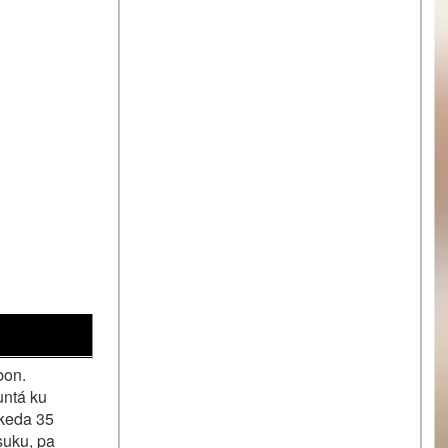
bon.
untá ku
 keda 35
 suku, pa