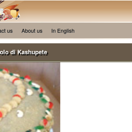
act us
About us
In English
olo di Kashupete