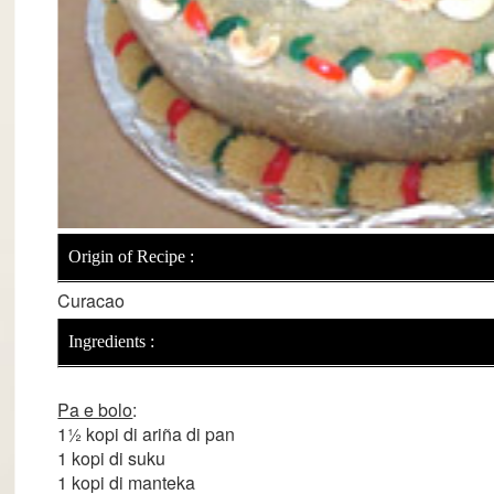
Origin of Recipe :
Curacao
Ingredients :
Pa e bolo
:
1½ kopi di ariña di pan
1 kopi di suku
1 kopi di manteka