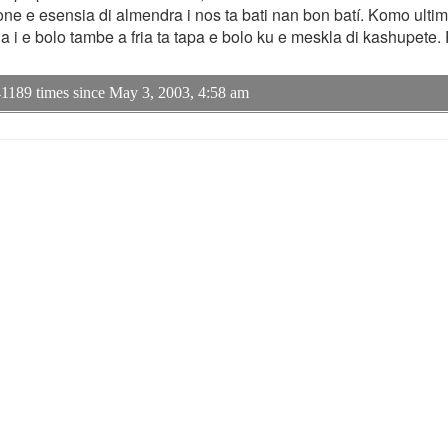
ne e esensia di almendra i nos ta bati nan bon batí. Komo ulti
la i e bolo tambe a fria ta tapa e bolo ku e meskla di kashupete.
1189 times since May 3, 2003, 4:58 am