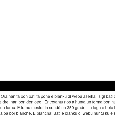
 Ora nan ta bon batí ta pone e blanku di webu aserka i sigi bati 
 drei nan bon den otro . Entretantu nos a hunta un forma bon h
en fornu. E fornu mester ta sendé na 350 grado i ta laga e bolo
 fria pa por blanché. E blancha; Bati e blanku di webu huntu ku e