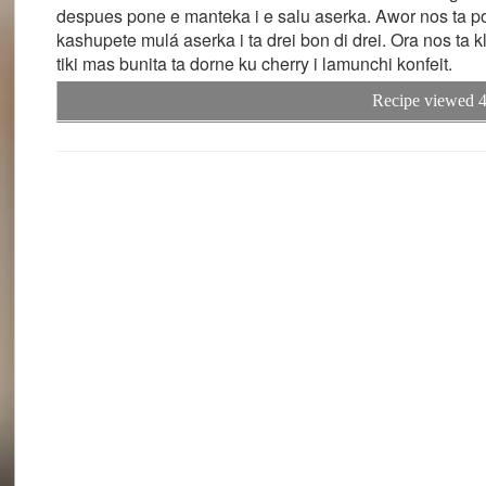
despues pone e manteka i e salu aserka. Awor nos ta po
kashupete mulá aserka i ta drei bon di drei. Ora nos ta k
tiki mas bunita ta dorne ku cherry i lamunchi konfeit.
Recipe viewed 4